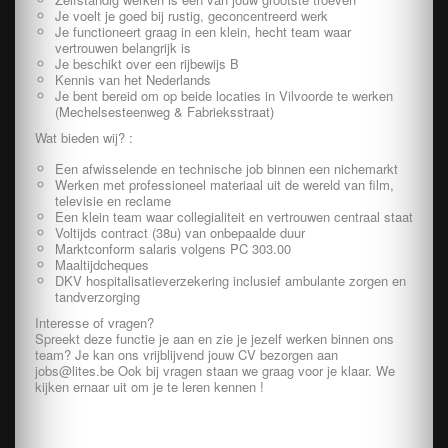
Je voelt je goed bij rustig, geconcentreerd werk
Je functioneert graag in een klein, hecht team waar
vertrouwen belangrijk is
Je beschikt over een rijbewijs B
Kennis van het Nederlands
Je bent bereid om op beide locaties in Vilvoorde te werken
(Mechelsesteenweg & Fabrieksstraat)
Wat bieden wij? :
Een afwisselende en technische job binnen een nichemarkt
Werken met professioneel materiaal uit de wereld van film,
televisie en reclame
Een klein team waar collegialiteit en vertrouwen centraal staat
Voltijds contract (38u) van onbepaalde duur
Marktconform salaris volgens PC 303.00
Maaltijdcheques
DKV hospitalisatieverzekering inclusief ambulante zorgen en
tandverzorging
Interesse of vragen?
Spreekt deze functie je aan en zie je jezelf werken binnen ons
team? Je kan ons vrijblijvend jouw CV bezorgen aan
jobs@lites.be Ook bij vragen staan we graag voor je klaar. We
kijken ernaar uit om je te leren kennen !