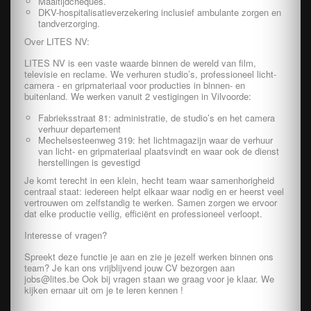
Maaltijdcheques.
DKV-hospitalisatieverzekering inclusief ambulante zorgen en
tandverzorging.
Over LITES NV:
LITES NV is een vaste waarde binnen de wereld van film,
televisie en reclame. We verhuren studio’s, professioneel licht-
camera - en gripmateriaal voor producties in binnen- en
buitenland. We werken vanuit 2 vestigingen in Vilvoorde:
Fabrieksstraat 81: administratie, de studio’s en het camera
verhuur departement
Mechelsesteenweg 319: het lichtmagazijn waar de verhuur
van licht- en gripmateriaal plaatsvindt en waar ook de dienst
herstellingen is gevestigd
Je komt terecht in een klein, hecht team waar samenhorigheid
centraal staat: iedereen helpt elkaar waar nodig en er heerst veel
vertrouwen om zelfstandig te werken. Samen zorgen we ervoor
dat elke productie veilig, efficiënt en professioneel verloopt.
Interesse of vragen?
Spreekt deze functie je aan en zie je jezelf werken binnen ons
team? Je kan ons vrijblijvend jouw CV bezorgen aan
jobs@lites.be Ook bij vragen staan we graag voor je klaar. We
kijken ernaar uit om je te leren kennen !