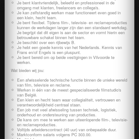
Je bent klantvriendelijk, beleefd en professioneel in de
omgang met klanten, freelancers en collega's.
Je kan zelfstandig werken maar functioneert even goed in
een klein, hecht team.
Je bent flexibel. Tijdens film-, televisie- en reclameproducties
kunnen de werkdagen langer zijn dan een standaard werkdag.
Je begrijpt dat dit eigen is aan de sector en vormt hierin een
betrouwbare schakel binnen het team.
Je beschikt over een rijbewijs B.
Je hebt een goede kennis van het Nederlands. Kennis van
Frans en/of Engels is een pluspunt.
Je bent bereid om op beide vestigingen in Vilvoorde te
werken.
Wat bieden wij jou:
Een afwisselende technische functie binnen de unieke wereld
van film, televisie en reclame.
Werken in één van de meest gespecialiseerde filmstudio's
van België.
Een klein en hecht team waar collegialiteit, vertrouwen en
verantwoordelijkheid centraal staan.
Een job met veel afwisseling tussen techniek, logistiek,
onderhoud en ondersteuning van producties.
De kans om mee te werken aan uiteenlopende film-, televisie-
en reclameproducties.
Voltijds arbeiderscontract (40 uur) van onbepaalde duur.
Marktconform salaris volgens PC 303.00.