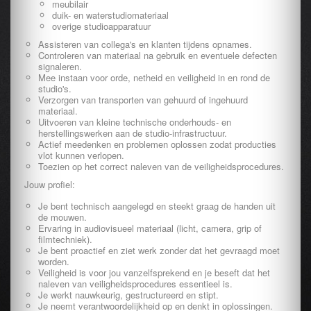
meubilair
duik- en waterstudiomateriaal
overige studioapparatuur
Assisteren van collega's en klanten tijdens opnames.
Controleren van materiaal na gebruik en eventuele defecten
signaleren.
Mee instaan voor orde, netheid en veiligheid in en rond de
studio's.
Verzorgen van transporten van gehuurd of ingehuurd
materiaal.
Uitvoeren van kleine technische onderhouds- en
herstellingswerken aan de studio-infrastructuur.
Actief meedenken en problemen oplossen zodat producties
vlot kunnen verlopen.
Toezien op het correct naleven van de veiligheidsprocedures.
Jouw profiel:
Je bent technisch aangelegd en steekt graag de handen uit
de mouwen.
Ervaring in audiovisueel materiaal (licht, camera, grip of
filmtechniek).
Je bent proactief en ziet werk zonder dat het gevraagd moet
worden.
Veiligheid is voor jou vanzelfsprekend en je beseft dat het
naleven van veiligheidsprocedures essentieel is.
Je werkt nauwkeurig, gestructureerd en stipt.
Je neemt verantwoordelijkheid op en denkt in oplossingen.