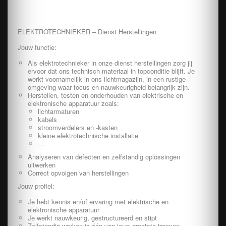
ELEKTROTECHNIEKER – Dienst Herstellingen
Jouw functie:
Als elektrotechnieker in onze dienst herstellingen zorg jij
ervoor dat ons technisch materiaal in topconditie blijft. Je
werkt voornamelijk in ons lichtmagazijn, in een rustige
omgeving waar focus en nauwkeurigheid belangrijk zijn.
Herstellen, testen en onderhouden van elektrische en
elektronische apparatuur zoals:
lichtarmaturen
kabels
stroomverdelers en -kasten
kleine elektrotechnische installatie
…
Analyseren van defecten en zelfstandig oplossingen
uitwerken
Correct opvolgen van herstellingen
Jouw profiel:
Je hebt kennis en/of ervaring met elektrische en
elektronische apparatuur
Je werkt nauwkeurig, gestructureerd en stipt
Zelfstandig werken is één van jouw grootste troeven