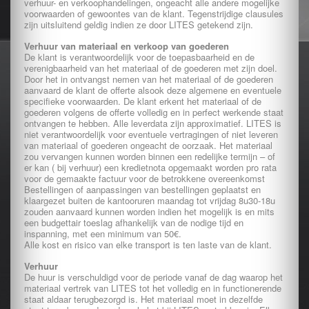
verhuur- en verkoophandelingen, ongeacht alle andere mogelijke
voorwaarden of gewoontes van de klant. Tegenstrijdige clausules
zijn uitsluitend geldig indien ze door LITES getekend zijn.
Verhuur van materiaal en verkoop van goederen
De klant is verantwoordelijk voor de toepasbaarheid en de
verenigbaarheid van het materiaal of de goederen met zijn doel.
Door het in ontvangst nemen van het materiaal of de goederen
aanvaard de klant de offerte alsook deze algemene en eventuele
specifieke voorwaarden. De klant erkent het materiaal of de
goederen volgens de offerte volledig en in perfect werkende staat
ontvangen te hebben. Alle leverdata zijn approximatief. LITES is
niet verantwoordelijk voor eventuele vertragingen of niet leveren
van materiaal of goederen ongeacht de oorzaak. Het materiaal
zou vervangen kunnen worden binnen een redelijke termijn – of
er kan ( bij verhuur) een kredietnota opgemaakt worden pro rata
voor de gemaakte factuur voor de betrokkene overeenkomst
Bestellingen of aanpassingen van bestellingen geplaatst en
klaargezet buiten de kantooruren maandag tot vrijdag 8u30-18u
zouden aanvaard kunnen worden indien het mogelijk is en mits
een budgettair toeslag afhankelijk van de nodige tijd en
inspanning, met een minimum van 50€.
Alle kost en risico van elke transport is ten laste van de klant.
Verhuur
De huur is verschuldigd voor de periode vanaf de dag waarop het
materiaal vertrek van LITES tot het volledig en in functionerende
staat aldaar terugbezorgd is. Het materiaal moet in dezelfde