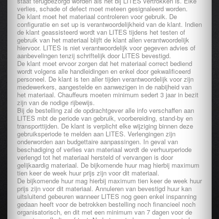
staat terugbezorgd worden als het bij LITES vertrokken is. Elke
verlies, schade of defect moet meteen gesignaleerd worden.
De klant moet het materiaal controleren voor gebruik. De
configuratie en set up is verantwoordelijkheid van de klant. Indien
de klant geassisteerd wordt van LITES tijdens het testen of
gebruik van het materiaal blijft de klant allen verantwoordelijk
hiervoor. LITES is niet verantwoordelijk voor gegeven advies of
aanbevelingen tenzij schriftelijk door LITES bevestigd.
De klant moet ervoor zorgen dat het materiaal correct bediend
wordt volgens alle handleidingen en enkel door gekwalificeerd
personeel. De klant is ten aller tijden verantwoordelijk voor zijn
medewerkers, aangestelde en aanwezigen in de nabijheid van
het materiaal. Chauffeurs moeten minimum sedert 3 jaar in bezit
zijn van de nodige rijbewijs.
Bij de bestelling zal de opdrachtgever alle info verschaffen aan
LITES mbt de periode van gebruik, voorbereiding, stand-by en
transporttijden. De klant is verplicht elke wijziging binnen deze
gebruiksperiode te melden aan LITES. Verlengingen zijn
onderworden aan budgettaire aanpassingen. In geval van
beschadiging of verlies van materiaal wordt de verhuurperiode
verlengd tot het materiaal hersteld of vervangen is door
gelijkaardig materiaal. De bijkomende huur mag hierbij maximum
tien keer de week huur prijs zijn voor dit materiaal.
De bijkomende huur mag hierbij maximum tien keer de week huur
prijs zijn voor dit materiaal. Annuleren van bevestigd huur kan
uitsluitend gebeuren wanneer LITES nog geen enkel inspanning
gedaan heeft voor de betrokken bestelling noch financieel noch
organisatorisch, en dit met een minimum van 7 dagen voor de