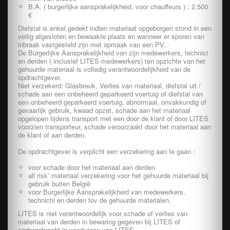
B.A. ( burgerlijke aansprakelijkheid, voor chauffeurs ) : 2.500
€
Diefstal is enkel gedekt indien materiaal opgeborgen stond in een
veilig afgesloten en bewaakte plaats en wanneer er sporen van
inbraak vastgesteld zijn met opmaak van een PV.
De Burgerlijke Aansprakelijkheid van zijn medewerkers, technici
en derden ( inclusief LITES medewerkers) ten opzichte van het
gehuurde materiaal is volledig verantwoordelijkheid van de
opdrachtgever.
Niet verzekerd: Glasbreuk, Verlies van materiaal, diefstal uit /
schade aan een onbeheerd geparkeerd voertuig of diefstal van
een onbeheerd geparkeerd voertuig, abnormaal, onvakkundig of
gevaarlijk gebruik, kwaad opzet, schade aan het materiaal
opgelopen tijdens transport met een door de klant of door LITES
voorzien transporteur, schade veroorzaakt door het materiaal aan
de klant of aan derden.
De opdrachtgever is verplicht een verzekering aan te gaan :
voor schade door het materiaal aan derden
all risk’ materiaal verzekering voor het gehuurde materiaal bij
gebruik buiten België
voor Burgerlijke Aansprakelijkheid van medewerkers,
technichi en derden tov de gehuurde materialen.
LITES is niet verantwoordelijk voor schade of verlies van
materiaal van derden in bewaring gegeven bij LITES of
ondergebracht in voertuigen van LITES.