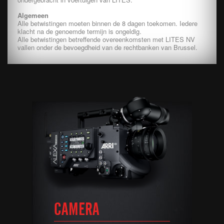
Algemeen
Alle betwistingen moeten binnen de 8 dagen toekomen. Iedere
klacht na de genoemde termijn is ongeldig.
Alle betwistingen betreffende overeenkomsten met LITES NV
vallen onder de bevoegdheid van de rechtbanken van Brussel.
CAMERA