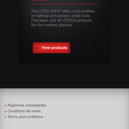
The LITES SHOP offers consumables
for lighting and camera, small tools,
Pelicases, and all I-TOOLS products
like the contrast glasses
View products
Algemene voorwaarden
Conditions de vente
Terms and conditions