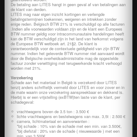
De betaling aan LITES hangt in geen geval af van betalingen aan
de klant van derden.
LITES mag naar eigen inzicht kortingen en verlengde
betalingstermijnen toekennen, weigeren en intrekken zonder
enige reden. Belgisch BTW 21% is verschuldigd op alle facturen
.Indien alle voorwaarden voldaan zijn en de klant een Europees
BTW nummer geldig voor intracommunautaire handelingen heeft
kan de BTW verschuldigd zijn in het land van herkomst volgens
de Europese BTW wetboek art. 21§2. De klant is
verantwoordelijk voor de contextuele geldigheid van zijn BTW
nummer. Indien het geleverde BTW nummer niet aanvaard wordt
door de Belgische overheidsadministratie mag de opgestelde
factuur zonder verwittiging met terugwerkende kracht verhoogd
worden met 21%.
Verzekering
Schade aan het materiaal in België is verzekerd door LITES
tenzij anders schriftelijk vermeld door LITES en voor zover en in
de mate waarin onze verzekering aanspreekbaar en dekkend is.
Hierbij is er een vrijstelling (exBTW)ten laste van de klant, per
schadegeval:
vrachtwagens boven de 3.5 ton : 3.500 €
lichte vrachtwagens en bestelwagens van max. 3,5t : 2.500 €
camera, lichtmateriaal en aanverwanten :
*bij schade : 10% van de schade met een min. van 3.500€,
*bij diefstal : 20% van de schade ( nieuwwaarde ) met een
min. van 3.500€