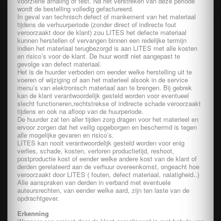
voorziene afhaling of test. Na het verstreken van deze periode
wordt de bestelling volledig gefactureerd.
In geval van technisch defect of mankement van het materiaal
tijdens de verhuurperiode (zonder direct of indirecte fout
veroorzaakt door de klant) zou LITES het defecte materiaal
kunnen herstellen of vervangen binnen een redelijke termijn
indien het materiaal terugbezorgd is aan LITES met alle kosten
en risico’s voor de klant. De huur wordt niet aangepast te
gevolge van defect materiaal.
Het is de huurder verboden om eender welke herstelling uit te
voeren of wijziging of aan het materieel alsook in de service
menu’s van elektronisch materiaal aan te brengen. Bij gebrek
kan de klant verantwoordelijk gesteld worden voor eventueel
slecht functioneren,rechtstrekse of indirecte schade veroorzaakt
tijdens en ook na afloop van de huurperiode.
De huurder zal ten aller tijden zorg dragen voor het materieel en
ervoor zorgen dat het veilig opgeborgen en beschermd is tegen
alle mogelijke gevaren en risico’s.
LITES kan nooit verantwoordelijk gesteld worden voor enig
verlies, schade, kosten, verloren productietijd, reshoot,
postproductie kost of eender welke andere kost van de klant of
derden gerelateerd aan de verhuur overeenkomst, ongeacht hoe
veroorzaakt door LITES ( fouten, defect materiaal, nalatigheid..)
Alle aanspraken van derden in verband met eventuele
auteursrechten, van eender welke aard, zijn ten laste van de
opdrachtgever.
Erkenning