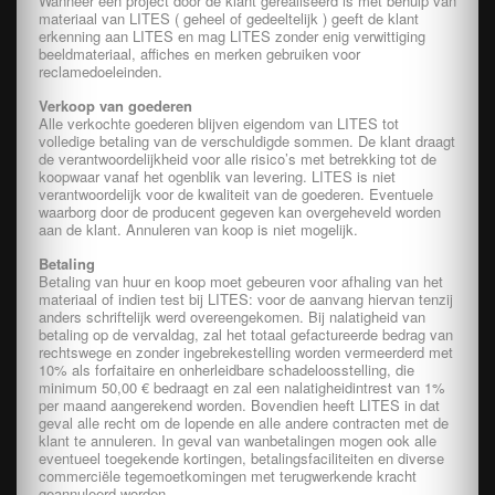
Wanneer een project door de klant gerealiseerd is met behulp van
materiaal van LITES ( geheel of gedeeltelijk ) geeft de klant
erkenning aan LITES en mag LITES zonder enig verwittiging
beeldmateriaal, affiches en merken gebruiken voor
reclamedoeleinden.
Verkoop van goederen
Alle verkochte goederen blijven eigendom van LITES tot
volledige betaling van de verschuldigde sommen. De klant draagt
de verantwoordelijkheid voor alle risico’s met betrekking tot de
koopwaar vanaf het ogenblik van levering. LITES is niet
verantwoordelijk voor de kwaliteit van de goederen. Eventuele
waarborg door de producent gegeven kan overgeheveld worden
aan de klant. Annuleren van koop is niet mogelijk.
Betaling
Betaling van huur en koop moet gebeuren voor afhaling van het
materiaal of indien test bij LITES: voor de aanvang hiervan tenzij
anders schriftelijk werd overeengekomen. Bij nalatigheid van
betaling op de vervaldag, zal het totaal gefactureerde bedrag van
rechtswege en zonder ingebrekestelling worden vermeerderd met
10% als forfaitaire en onherleidbare schadeloosstelling, die
minimum 50,00 € bedraagt en zal een nalatigheidintrest van 1%
per maand aangerekend worden. Bovendien heeft LITES in dat
geval alle recht om de lopende en alle andere contracten met de
klant te annuleren. In geval van wanbetalingen mogen ook alle
eventueel toegekende kortingen, betalingsfaciliteiten en diverse
commerciële tegemoetkomingen met terugwerkende kracht
geannuleerd worden.